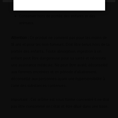
Conserver à l’abri de la lumière et à une température
inférieure à 20°C.
Conserver hors de portée des enfants et des
animaux.
Attention :
Ce produit ne convient pas pour les moins de
18 ans et pour les non-fumeurs. Doit être tenus hors de la
portée des enfants. Toute absorption, ingestion à un
enfant peut être dangereuse pour sa santé et nécessite
une assistance médicale. Ne peut être avalé, déconseillé
aux femmes enceintes et en période d’allaitement,
déconseillé aux personnes ayant une hypersensibilité à
l’une des substances contenues.
Important : Cet arôme est sous forme concentré il ne doit
pas être consommé en l’état et être dilué dans une base.