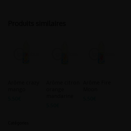
Produits similaires
Ajouter Au
Ajouter Au
Ajouter Au
Arôme crazy
Arôme citron
Arôme Fire
Panier
Panier
Panier
mango
orange
Moon
mandarine
5.50
€
5.50
€
5.50
€
Catégories