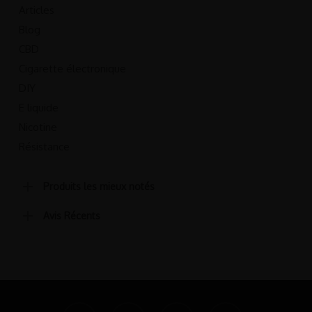
Articles
Blog
CBD
Cigarette électronique
DIY
E liquide
Nicotine
Résistance
Produits les mieux notés
Avis Récents
twitter
facebook
pinterest
linkedin