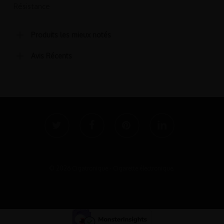
Résistance
Produits les mieux notés
Avis Récents
twitter
facebook
pinterest
linkedin
© 2026 Cigatronique - Cigarette électronique.