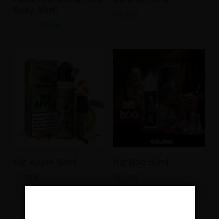
Ruby 50ml
16.90
€
10.95
€
21.90
€
Ajouter Au Panier
Ajouter Au Panier
Big Apple 50ml
Big Boo 50ml
21.90
€
16.90
€
Promo !