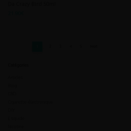
Ajouter Au Panier
Da Crazy Bird 50ml
21.90
€
1
2
3
4
5
Next
Catégories
Articles
Blog
CBD
Cigarette électronique
DIY
E liquide
Nicotine