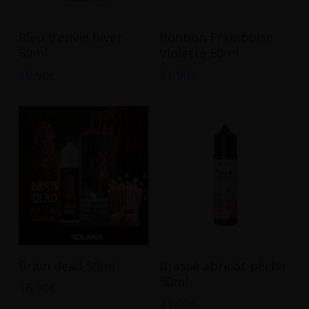
Ajouter Au Panier
Ajouter Au Panier
Bleu d’envie hiver
Bonbon Framboise
50ml
Violette 50ml
19.90
€
21.90
€
Ajouter Au Panier
Ajouter Au Panier
Brain dead 50ml
Brassé abricot pêche
50ml
16.90
€
21.90
€