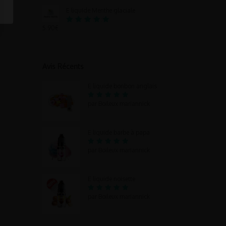
5.00
sur 5
E liquide Menthe glaciale
5.90
€
Note
5.00
sur 5
Avis Récents
E liquide bonbon anglais
5
par Boileux mariannick
Note
sur 5
E liquide barbe à papa
5
par Boileux mariannick
Note
sur 5
E liquide noisette
5
par Boileux mariannick
Note
sur 5