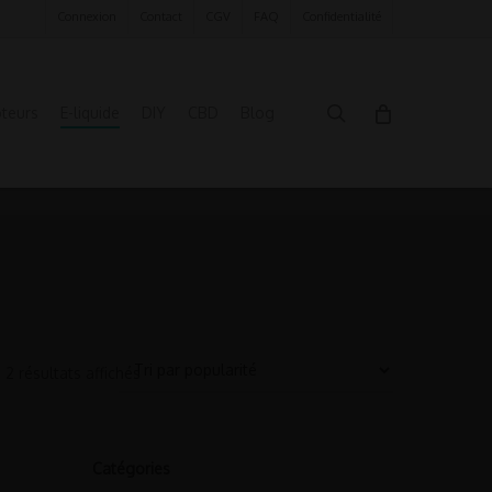
Connexion
Contact
CGV
FAQ
Confidentialité
search
oteurs
E-liquide
DIY
CBD
Blog
2 résultats affichés
Catégories