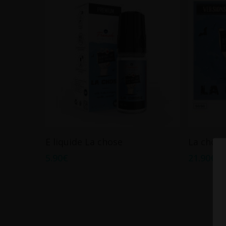
Ce
Choix Des Options
E liquide La chose
La chos
produit
5.90
€
21.90
€
a
plusieurs
variations.
Les
options
peuvent